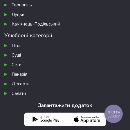
Тернопіль
Луцьк
Кам'янець-Подільський
Улюблені категорії
Піца
Суші
Сети
Паназія
Десерти
Салати
Завантажити додаток
КНОПКА
ЗВ'ЯЗКУ