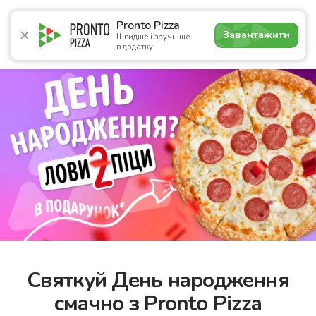
4.9
Pronto Pizza
Завантажити
Швидше і зручніше
в додатку
Акції
Піца
Суші
Ланчі
Бургери
Комбо
Нап
Святкуй День народження
смачно з Pronto Pizza