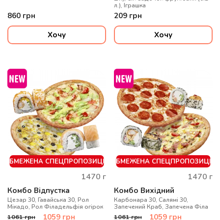
л.), Іграшка
860
грн
209
грн
Хочу
Хочу
ОБМЕЖЕНА СПЕЦПРОПОЗИЦІЯ
ОБМЕЖЕНА СПЕЦПРОПОЗИЦІЯ
1470
г
1470
г
Комбо Відпустка
Комбо Вихідний
Цезар 30, Гавайська 30, Рол
Карбонара 30, Салямі 30,
Мікадо, Рол Філадельфія огірок
Запечений Краб, Запечена Філа
1059
грн
1059
грн
1061
грн
1061
грн