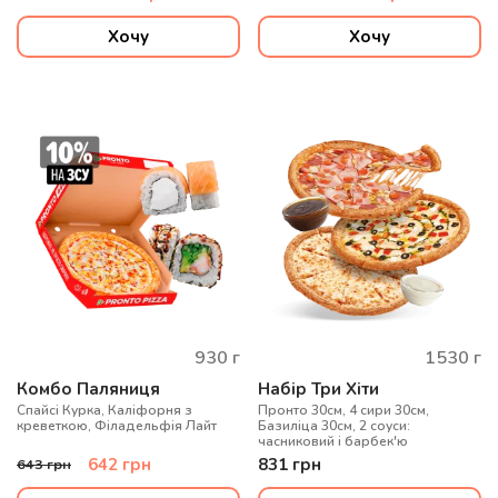
Хочу
Хочу
930
г
1530
г
Комбо Паляниця
Набір Три Хіти
Спайсі Курка, Каліфорня з
Пронто 30см, 4 сири 30см,
креветкою, Філадельфія Лайт
Базиліца 30см, 2 соуси:
часниковий і барбек'ю
642
грн
831
грн
643
грн