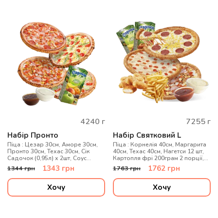
4240
г
7255
г
Набір Пронто
Набір Святковий L
Піца : Цезар 30см, Аморе 30см,
Піца : Корнелія 40см, Маргарита
Пронто 30см, Техас 30см, Сік
40см, Техас 40см, Нагетси 12 шт,
Садочок (0,95л) х 2шт, Соус
Картопля фрі 200грам 2 порції,
часниковий 2 шт, Соус барбекю 2
Соус Кетчуп 3 шт, Соус Цезар 3
1343
грн
1762
грн
1344
грн
1763
грн
шт
шт, Сік Садочок (0,95л) х 4 шт
Хочу
Хочу