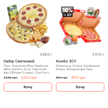
3365
г
1470
г
Набір Святковий
Комбо ЗСУ
Піца : Корнелія 40см, Гавайська
Капрічоза, 4 Сири, Каліфорнія
40см, Нагетси 12 шт, Картопля
Класік, Філадельфія Твікс
фрі 200грам 2 порції, Соус Кетчуп
2 шт, Соус Цезар 2 шт, Сік
1213
грн
873
грн
1225
грн
874
грн
Садочок (0,95л)
Хочу
Хочу