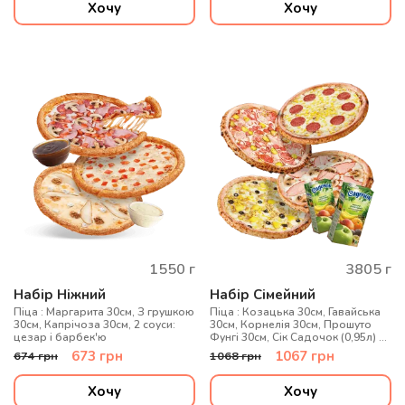
Хочу
Хочу
1550
г
3805
г
Набір Ніжний
Набір Сімейний
Піца : Маргарита 30см, З грушкою
Піца : Козацька 30см, Гавайська
30см, Капрічоза 30см, 2 соуси:
30см, Корнелія 30см, Прошуто
цезар і барбек'ю
Фунгі 30см, Сік Садочок (0,95л) 2
шт.
673
грн
1067
грн
674
грн
1068
грн
Хочу
Хочу