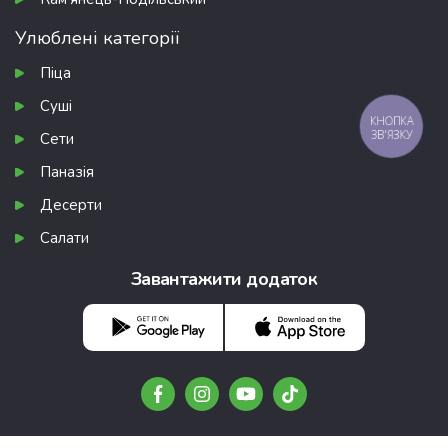
Улюблені категорії
Піца
Суші
КНОПКА
ЗВ'ЯЗКУ
Сети
Паназія
Десерти
Салати
Завантажити додаток