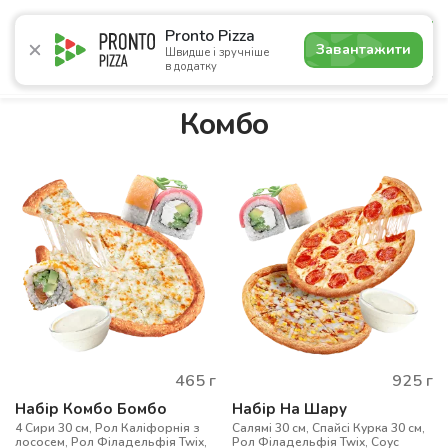
4.9
Pronto Pizza
Завантажити
Швидше і зручніше
в додатку
Акції
Піца
Суші
Ланчі
Бургери
Комбо
Нап
Комбо
465
г
925
г
Набір Комбо Бомбо
Набір На Шару
4 Сири 30 см, Рол Каліфорнія з
Салямі 30 см, Спайсі Курка 30 см,
лососем, Рол Філадельфія Twix,
Рол Філадельфія Twix, Соус