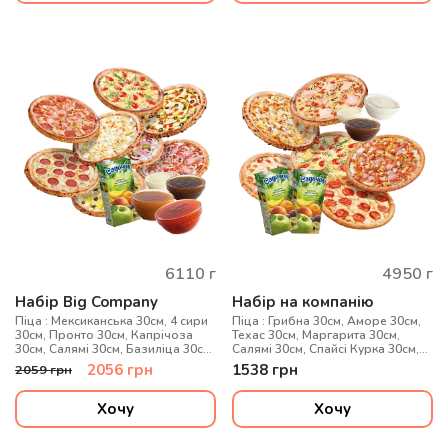
6110
г
4950
г
Набір Big Company
Набір на компанію
Піца : Мексиканська 30см, 4 сири
Піца : Грибна 30см, Аморе 30см,
30см, Пронто 30см, Капрічоза
Техас 30см, Маргарита 30см,
30см, Салямі 30см, Базиліца 30см,
Салямі 30см, Спайсі Курка 30см,
Гавайська 30см, Аморе 30см, соус
Сік Садочок (0,95л) х 2шт, Соус
2056
грн
1538
грн
2059
грн
Цезар 2 шт, соус Барбекю 2 шт,
цезар 1 шт, Соус барбекю 1 шт,
соус Манго Чилі 1 шт, Карі 1 шт,
Соус часниковий 2 шт
Сік Садочок (0,95л) х 2шт
Хочу
Хочу