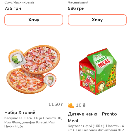
Соус Часниковий
Часниковий
735
грн
586
грн
Хочу
Хочу
1150
г
10
₴
Набір Хітовий
Дитяче меню – Pronto
Капрічоза 30 см, Піца Пронто 30,
Meal
Рол Філадельфія Класік, Рол
Картопля фрі (100 г.), Нагетси (4
Ніжний Ебі
шт.), Сік Садочок фруктовий (0.2