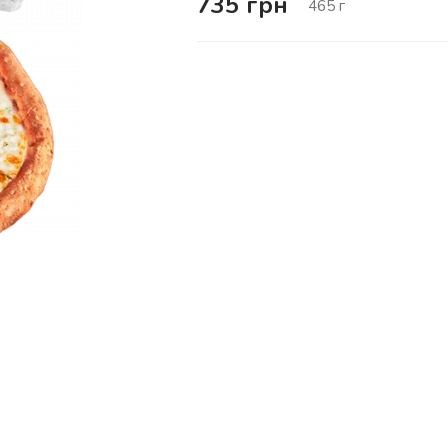
735
грн
465
г