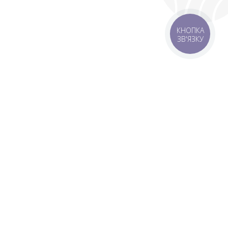
КНОПКА
ЗВ'ЯЗКУ
 зону
Зони доставки
мовлення 1500 грн
Завантажити додаток