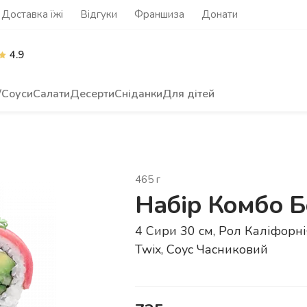
Доставка їжі
Відгуки
Франшиза
Донати
4.9
/Соуси
Салати
Десерти
Сніданки
Для дітей
465
г
Набір Комбо 
4 Сири 30 см, Рол Каліфорні
Twix, Соус Часниковий