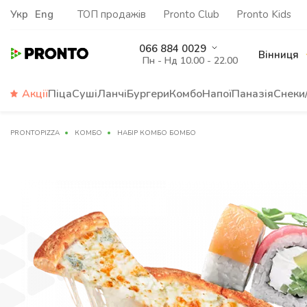
Укр
Eng
ТОП продажів
Pronto Club
Pronto Kids
066 884 0029
Вінниця
Пн - Нд 10.00 - 22.00
Акції
Піца
Суші
Ланчі
Бургери
Комбо
Напої
Паназія
Снеки
PRONTOPIZZA
КОМБО
НАБІР КОМБО БОМБО