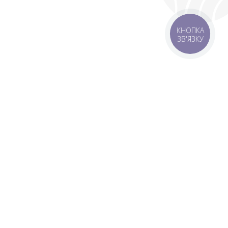
КНОПКА
ЗВ'ЯЗКУ
 зону
Зони доставки
мовлення 1500 грн
Завантажити додаток