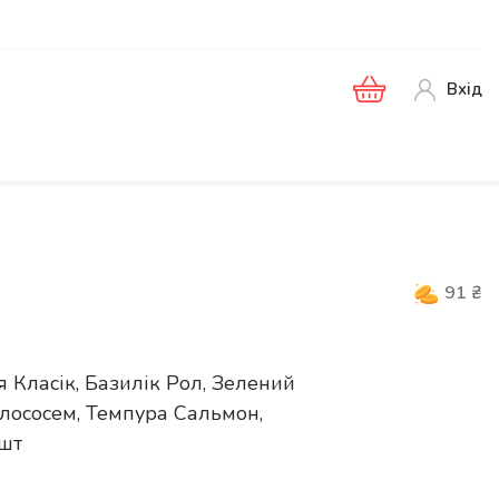
Вхід
91
₴
я Класік, Базилік Рол, Зелений
з лососем, Темпура Сальмон,
 шт