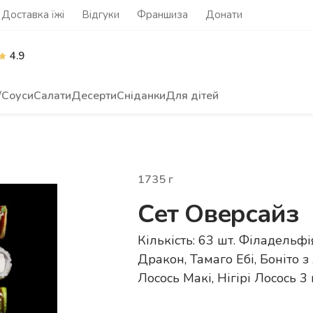
Доставка їжі
Відгуки
Франшиза
Донати
4.9
/Соуси
Салати
Десерти
Сніданки
Для дітей
1735
г
Сет Оверсайз
Кількість: 63 шт. Філадельфі
Дракон, Тамаго Ебі, Боніто 
Лосось Макі, Нігірі Лосось 3