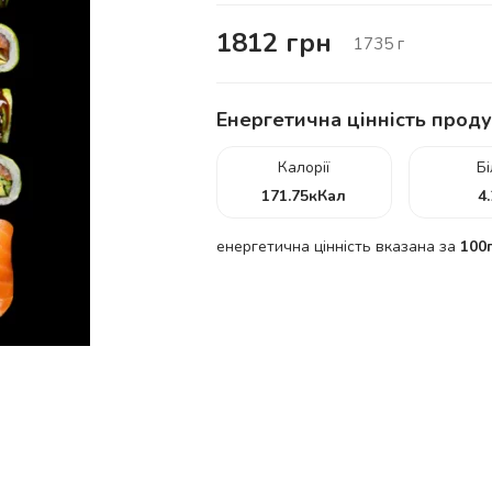
1812
грн
1735
г
Енергетична цінність проду
Калорії
Б
171.75
кКал
4
енергетична цінність вказана за
100