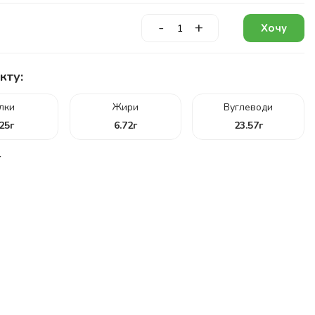
-
+
Хочу
кту:
ілки
Жири
Вуглеводи
.25
г
6.72
г
23.57
г
г