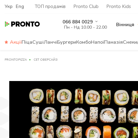
Укр
Eng
ТОП продажів
Pronto Club
Pronto Kids
066 884 0029
Вінниця
Пн - Нд 10.00 - 22.00
Акції
Піца
Суші
Ланчі
Бургери
Комбо
Напої
Паназія
Снеки
PRONTOPIZZA
СЕТ ОВЕРСАЙЗ