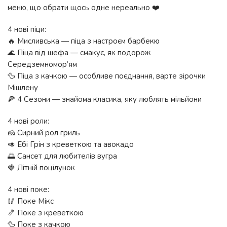
меню, що обрати щось одне нереально ❤️
4 нові піци:
🔥 Мисливська — піца з настроєм барбекю
🌊 Піца від шефа — смакує, як подорож
Середземномор’ям
🦆 Піца з качкою — особливе поєднання, варте зірочки
Мішлену
🍕 4 Сезони — знайома класика, яку люблять мільйони
4 нові роли:
🧀 Сирний рол гриль
🥑 Ебі Грін з креветкою та авокадо
🌅 Сансет для любителів вугра
🍓 Літній поцілунок
4 нові поке:
🥢 Поке Мікс
🍤 Поке з креветкою
🦆 Поке з качкою