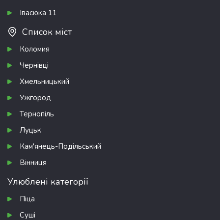
Івасюка 11
Список міст
Коломия
Чернівці
Хмельницький
Ужгород
Тернопіль
Луцьк
Кам'янець-Подільський
Вінниця
Улюблені категорії
Піца
Суші