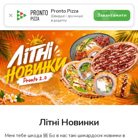
4.9
Pronto Pizza
Завантажити
Швидше і зручніше
в додатку
Акції
Піца
Суші
Сети
Комбо
Сніданки
Нап
Літні Новинки
Мені тебе шкода 🆘 Бо в нас такі шикардосні новинки в