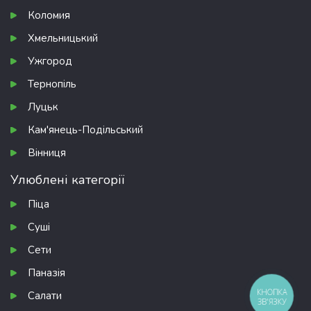
Коломия
Хмельницький
Ужгород
Тернопіль
Луцьк
Кам'янець-Подільський
Вінниця
Улюблені категорії
Піца
Суші
Сети
Паназія
КНОПКА
Салати
ЗВ'ЯЗКУ