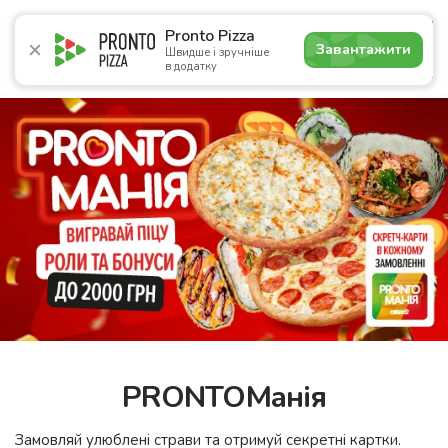
4.8
Pronto Pizza
Завантажити
Швидше і зручніше
в додатку
Акції
Піца
Суші
Сети
Комбо
Напої
Паназі
PRONTOМанія
Замовляй улюблені страви та отримуй секретні картки.