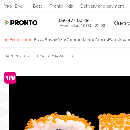
Укр
Eng
Best
Pronto Kids
Delivery and payment
050 477 00 29
Cherniv
Mon - Sun 10.00 - 22.00
Promotions
Pizza
Sushi
Сети
Сombo Menu
Drinks
Pan-Asia
PRONTOPIZZA
FREE CALIFORNIA WITH CRAB