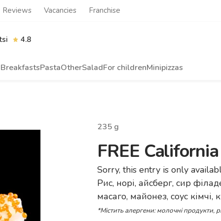
Reviews
Vacancies
Franchise
tsi
4.8
n
Breakfasts
Pasta
Other
Salad
For children
Minipizzas
235
g
FREE California
Sorry, this entry is only availab
Рис, норі, айсберг, сир філа
масаго, майонез, соус кімчі, 
*Містить алергени: молочні продукти, р