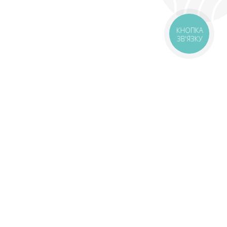
КНОПКА
ЗВ'ЯЗКУ
livery
Delivery areas
00 UAH
Download app