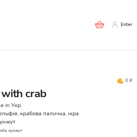
Enter
0
₴
 with crab
le in
Укр
.
дельфія, крабова паличка, ікра
кунжут
иба, кунжут