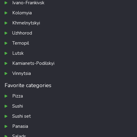
Ivano-Frankivsk
Kolomyia
Khmelnytskyi
Uzhhorod
Ternopil
Lutsk
Kamianets-Podilskyi
Vinnytsia
Favorite categories
Pizza
Sushi
Sushi set
Panasia
Salads