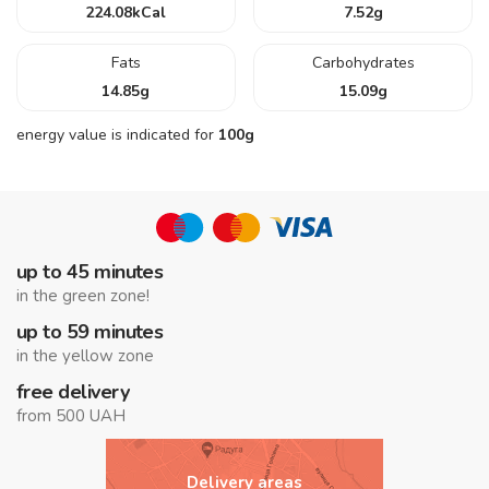
224.08
kCal
7.52
g
Fats
Carbohydrates
14.85
g
15.09
g
energy value is indicated for
100g
up to 45 minutes
in the green zone!
up to 59 minutes
in the yellow zone
free delivery
from 500 UAH
Delivery areas