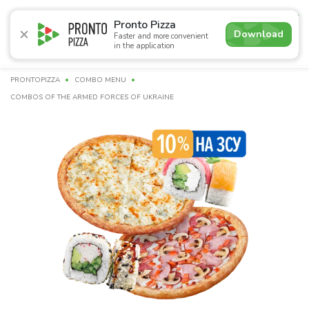
4.8
Pronto Pizza
Download
Faster and more convenient
in the application
Promotions
Pizza
Sushi
Сети
Сombo Menu
Dr
PRONTOPIZZA
СOMBO MENU
COMBOS OF THE ARMED FORCES OF UKRAINE