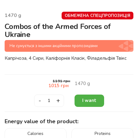
1470
g
ОБМЕЖЕНА СПЕЦПРОПОЗИЦІЯ
Combos of the Armed Forces of
Ukraine
Не сумується з іншими акційними пропозиціями
Капрічоза, 4 Сири, Каліфорнія Класік, Філадельфія Твікс
1191
грн
1470
g
1015
грн
-
+
I want
Energy value of the product:
Calories
Proteins