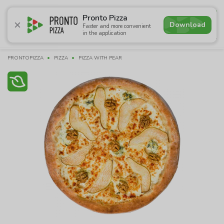
4.8
Pronto Pizza
Download
Faster and more convenient
in the application
Promotions
Pizza
Sushi
Сети
Сombo Menu
Dr
PRONTOPIZZA
PIZZA
PIZZA WITH PEAR