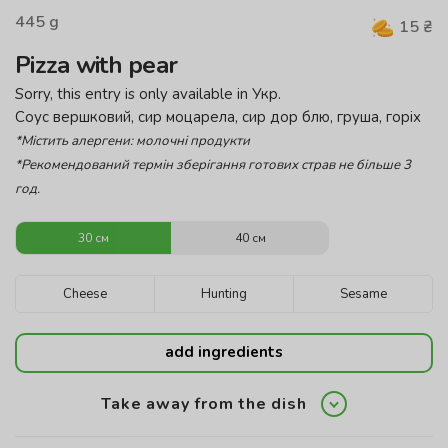
445
g
15
₴
Pizza with pear
Sorry, this entry is only available in
Укр
.
Соус вершковий, сир моцарела, сир дор блю, груша, горіх
*Містить алергени: молочні продукти
*Рекомендований термін зберігання готових страв не більше 3
год.
30 см
40 см
Cheese
Hunting
Sesame
add ingredients
Take away from the dish