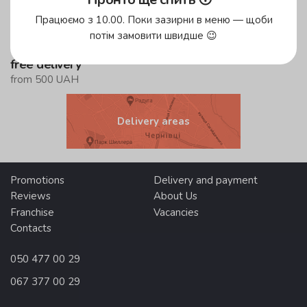
in the green zone!
Працюємо з 10.00. Поки зазирни в меню — щоби
up to 59 minutes
потім замовити швидше 😉
in the yellow zone
free delivery
from 500 UAH
Delivery areas
Promotions
Delivery and payment
Reviews
About Us
Franchise
Vacancies
Contacts
050 477 00 29
067 377 00 29