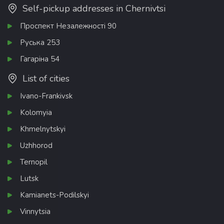
Self-pickup addresses in Chernivtsi
Проспект Незалежності 90
Руська 253
Гагаріна 54
List of cities
Ivano-Frankivsk
Kolomyia
Khmelnytskyi
Uzhhorod
Ternopil
Lutsk
Kamianets-Podilskyi
Vinnytsia