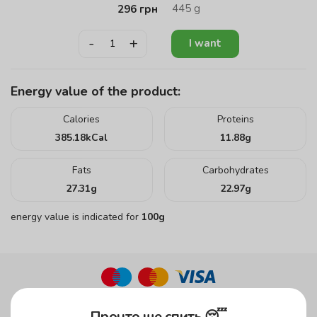
445
g
296
грн
-
+
I want
Energy value of the product:
Calories
Proteins
385.18
kCal
11.88
g
Fats
Carbohydrates
27.31
g
22.97
g
energy value is indicated for
100g
up to 45 minutes
Пронто ще спить 😴