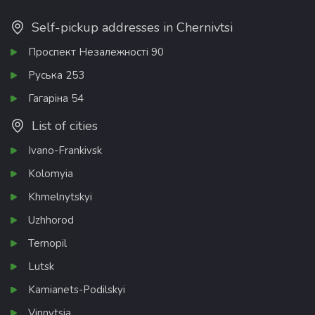
Self-pickup addresses in Chernivtsi
Проспект Незалежності 90
Руська 253
Гагаріна 54
List of cities
Ivano-Frankivsk
Kolomyia
Khmelnytskyi
Uzhhorod
Ternopil
Lutsk
Kamianets-Podilskyi
Vinnytsia