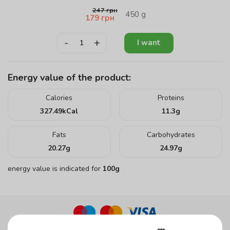
247
грн
450
g
179
грн
-
+
I want
Energy value of the product:
Calories
Proteins
327.49
kCal
11.3
g
Fats
Carbohydrates
20.27
g
24.97
g
energy value is indicated for
100g