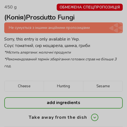
450
g
ОБМЕЖЕНА СПЕЦПРОПОЗИЦІЯ
(Копія)Prosciutto Fungi
Не сумується з іншими акційними пропозиціями
Sorry, this entry is only available in
Укр
.
Соус томатний, сир моцарела, шинка, гриби
*Містить алергени: молочні продукти
*Рекомендований термін зберігання готових страв не більше 3
год.
Cheese
Hunting
Sesame
add ingredients
Take away from the dish