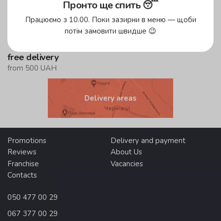
up to 45 minutes
Пронто ще спить 😴
in the green zone!
Працюємо з 10.00. Поки зазирни в меню — щоби
up to 59 minutes
потім замовити швидше 😉
in the yellow zone
free delivery
from 500 UAH
Delivery areas
Promotions
Delivery and payment
Reviews
About Us
Franchise
Vacancies
Contacts
050 477 00 29
067 377 00 29