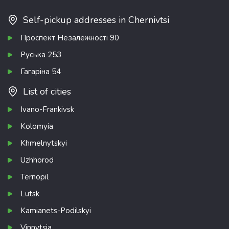
Self-pickup addresses in Chernivtsi
Проспект Незалежності 90
Руська 253
Гагаріна 54
List of cities
Ivano-Frankivsk
Kolomyia
Khmelnytskyi
Uzhhorod
Ternopil
Lutsk
Kamianets-Podilskyi
Vinnytsia