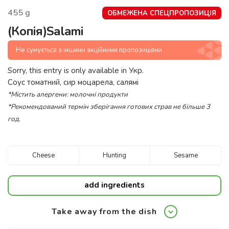
455
g
ОБМЕЖЕНА СПЕЦПРОПОЗИЦІЯ
(Копія)Salami
Не сумується з іншими акційними пропозиціями
Sorry, this entry is only available in
Укр
.
Соус томатний, сир моцарела, салямі
*Містить алергени: молочні продукти
*Рекомендований термін зберігання готових страв не більше 3
год.
Cheese
Hunting
Sesame
add ingredients
Take away from the dish