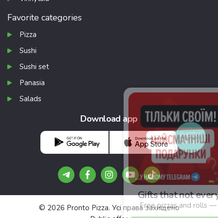
Favorite categories
Pizza
Sushi
Sushi set
Panasia
Salads
Download app
КНОПКА
ЗВ'ЯЗКУ
Gifts that not everyone knows about 🎁
Free pizzas and rolls — search in our Telegram 🔍
© 2026 Pronto Pizza. Усі права захищено