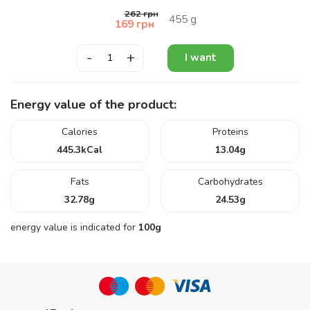
262
грн
455
g
169
грн
-
+
I want
Energy value of the product:
Calories
Proteins
445.3
kCal
13.04
g
Fats
Carbohydrates
32.78
g
24.53
g
energy value is indicated for
100g