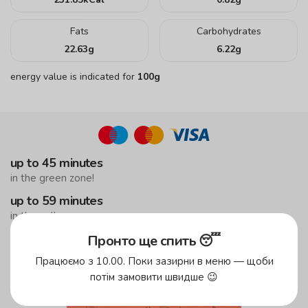
Fats
Carbohydrates
22.63
g
6.22
g
energy value is indicated for
100g
up to 45 minutes
in the green zone!
up to 59 minutes
in the yellow zone
free delivery
Пронто ще спить 😴
from 500 UAH
Працюємо з 10.00. Поки зазирни в меню — щоби
потім замовити швидше 😉
Delivery areas