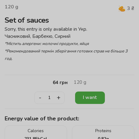
120
g
3
₴
Set of sauces
Sorry, this entry is only available in
Укр
.
Часниковий, Барбекю, Сирний
*Містить алергени: молочні продукти, яйця
*Рекомендований термін зберігання готових страв не більше 3
год.
120
g
64
грн
-
+
I want
Energy value of the product:
Calories
Proteins
231.85
kCal
0.82
g