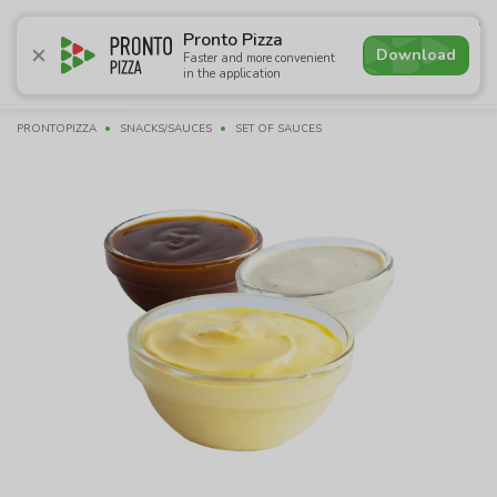
4.8
Pronto Pizza
Download
Faster and more convenient
in the application
Promotions
Pizza
Sushi
Сети
Сombo Menu
Dr
PRONTOPIZZA
SNACKS/SAUCES
SET OF SAUCES