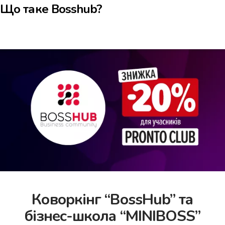
Що таке Bosshub?
4.8
Pronto Pizza
Download
Faster and more convenient
in the application
Promotions
Pizza
Sushi
Сети
Сombo Menu
Dr
Коворкінг “BossHub” та
бізнес-школа “MINIBOSS”