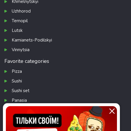
Khmelnytskyi
Uzhhorod
Ternopil
Lutsk
Kamianets-Podilskyi
Vinnytsia
Favorite categories
Pizza
Sushi
Sushi set
Panasia
Salads
Download app