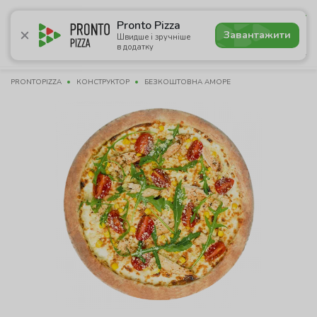
4.8
Pronto Pizza
Завантажити
Швидше і зручніше
в додатку
Акції
Піца
Суші
Сети
Комбо
Напої
Паназі
PRONTOPIZZA
КОНСТРУКТОР
БЕЗКОШТОВНА АМОРЕ