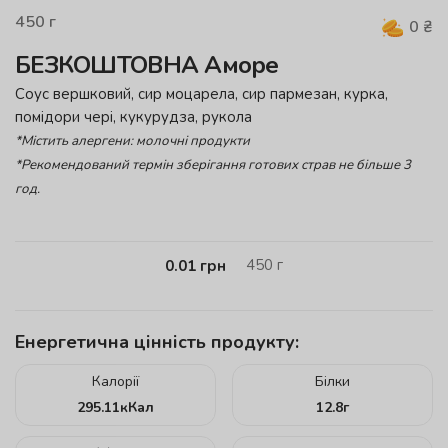
450
г
0
₴
БЕЗКОШТОВНА Аморе
Соус вершковий, сир моцарела, сир пармезан, курка,
помідори чері, кукурудза, рукола
*Містить алергени: молочні продукти
*Рекомендований термін зберігання готових страв не більше 3
год.
450
г
0.01
грн
Енергетична цінність продукту:
Калорії
Білки
295.11
кКал
12.8
г