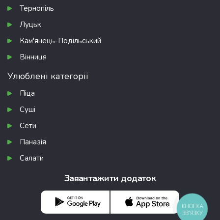
Тернопіль
Луцьк
Кам'янець-Подільський
Вінниця
Улюблені категорії
Піца
Суші
Сети
Паназія
Салати
Завантажити додаток
КНОПКА
ЗВ'ЯЗКУ