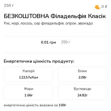
250
г
0
₴
БЕЗКОШТОВНА Філадельфія Класік
Рис, норі, лосось, сир філадельфія, огірок, авокадо
250
г
0.01
грн
Енергетична цінність продукту:
Калорії
Білки
122.57
кКал
2.08
г
Жири
Вуглеводи
1.66
г
24.82
г
енергетична цінність вказана за
100г