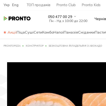
Укр
Eng
ТОП продажів
Pronto Club
Pronto Kids
050 477 00 29
Чернів
Пн - Нд з 10:00 до 22:00
Акції
Піца
Суші
Сети
Комбо
Напої
Паназія
Сніданки
Пасти
PRONTOPIZZA
КОНСТРУКТОР
БЕЗКОШТОВНА ФІЛАДЕЛЬФІЯ З АВОКАДО