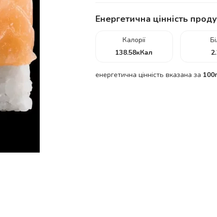
Енергетична цінність проду
Калорії
Б
138.58
кКал
2
енергетична цінність вказана за
100