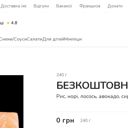
Доставка їжі
Відгуки
Вакансії
Франшиза
Донати
ці
4.8
Снеки/Соуси
Салати
Для дітей
Мініпіци
240
г
БЕЗКОШТОВНА 
Рис, норі, лосось, авокадо, 
0
грн
240
г