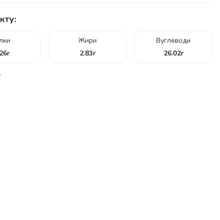
кту:
ілки
Жири
Вуглеводи
.26
г
2.83
г
26.02
г
г