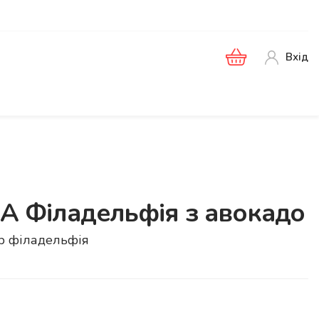
Вхід
Філадельфія з авокадо
сир філадельфія