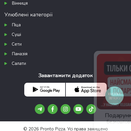
Вінниця
Улюблені категорії
Піца
Суші
Сети
Паназія
Салати
Завантажити додаток
КНОПКА
ЗВ'ЯЗКУ
Подарунки, про які не всі знають 🎁
Безкоштовні піци та роли — шукай у нашому
Telegram 🔍
© 2026 Pronto Pizza. Усі права захищено