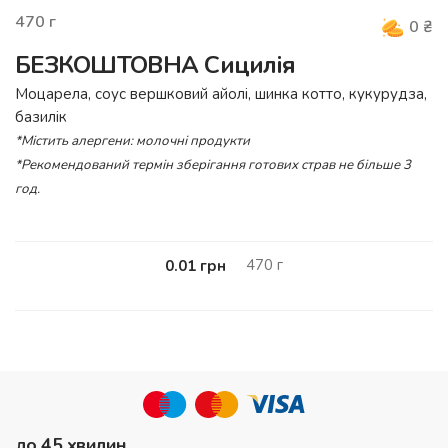
470
г
0
₴
БЕЗКОШТОВНА Сицилія
Моцарела, cоус вершковий айолі, шинка котто, кукурудза,
базилік
*Містить алергени: молочні продукти
*Рекомендований термін зберігання готових страв не більше 3
год.
470
г
0.01
грн
до 45 хвилин