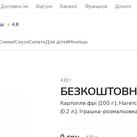
Доставка їжі
Відгуки
Вакансії
Франшиза
Донати
ці
4.8
Снеки/Соуси
Салати
Для дітей
Мініпіци
420
г
БЕЗКОШТОВНЕ 
Картопля фрі (100 г.), Нагет
(0.2 л.), Іграшка-розмальовк