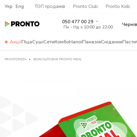
Укр
Eng
ТОП продажів
Pronto Club
Pronto Kids
050 477 00 29
Чернів
Пн - Нд з 10:00 до 22:00
Акції
Піца
Суші
Сети
Комбо
Напої
Паназія
Сніданки
Пасти
PRONTOPIZZA
БЕЗКОШТОВНЕ PRONTO MEAL