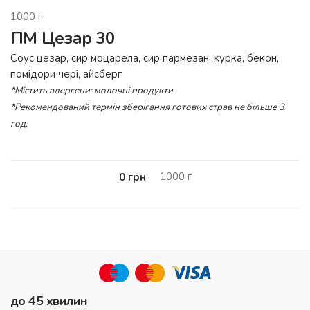
1000
г
ПМ Цезар 30
Соус цезар, сир моцарела, сир пармезан, курка, бекон,
помідори чері, айсберг
*Містить алергени: молочні продукти
*Рекомендований термін зберігання готових страв не більше 3
год.
1000
г
0
грн
до 45 хвилин