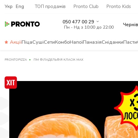
Укр
Eng
ТОП продажів
Pronto Club
Pronto Kids
050 477 00 29
Чернів
Пн - Нд з 10:00 до 22:00
Акції
Піца
Суші
Сети
Комбо
Напої
Паназія
Сніданки
Пасти
PRONTOPIZZA
ПМ ФІЛАДЕЛЬФІЯ КЛАСІК MAX