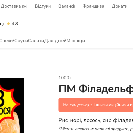
Доставка їжі
Відгуки
Вакансії
Франшиза
Донати
ці
4.8
Снеки/Соуси
Салати
Для дітей
Мініпіци
1000
г
ПМ Філадельф
Не сумується з іншими акційними 
Рис, норі, лосось, сир філаде
*Містить алергени: молочні продукти, 