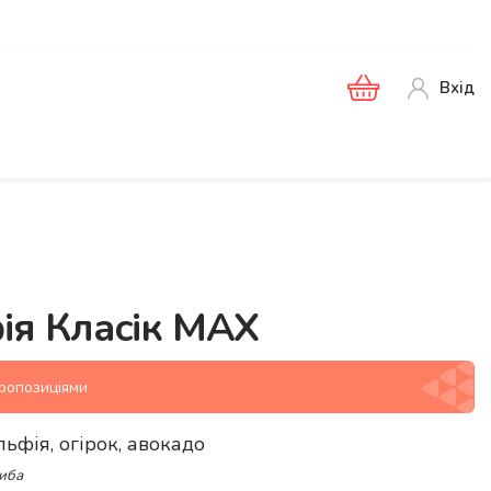
Вхід
ія Класік MAX
пропозиціями
льфія, огірок, авокадо
риба