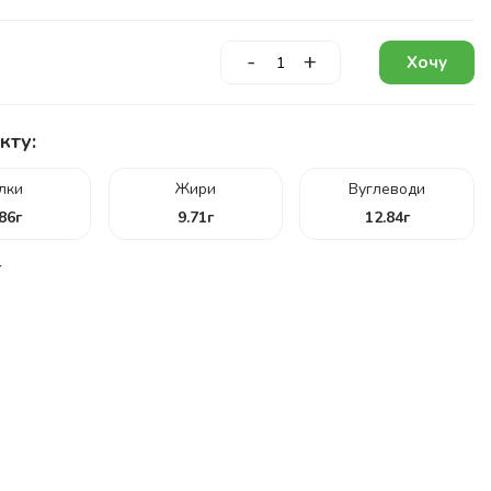
-
+
Хочу
кту:
ілки
Жири
Вуглеводи
.86
г
9.71
г
12.84
г
г