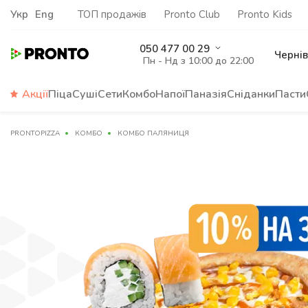
Укр
Eng
ТОП продажів
Pronto Club
Pronto Kids
050 477 00 29
Чернів
Пн - Нд з 10:00 до 22:00
Акції
Піца
Суші
Сети
Комбо
Напої
Паназія
Сніданки
Пасти
PRONTOPIZZA
КОМБО
КОМБО ПАЛЯНИЦЯ