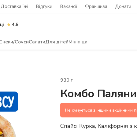
Доставка їжі
Відгуки
Вакансії
Франшиза
Донати
ці
4.8
Снеки/Соуси
Салати
Для дітей
Мініпіци
930
г
Комбо Паляни
Не сумується з іншими акційними 
Спайсі Курка, Каліфорнія з 