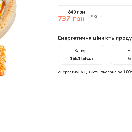
840
грн
930
г
737
грн
Енергетична цінність проду
Калорії
Б
166.14
кКал
6
енергетична цінність вказана за
100