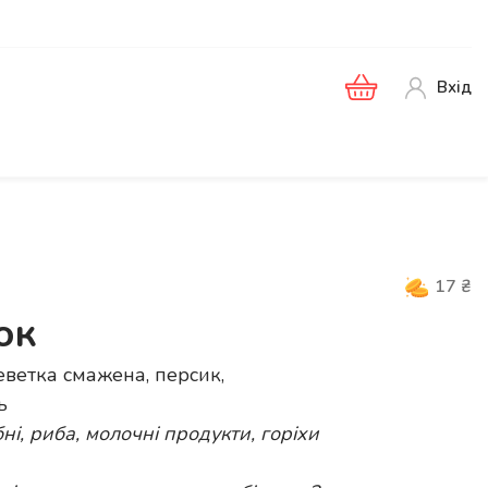
Вхід
17
₴
ок
еветка смажена, персик,
ь
ні, риба, молочні продукти, горіхи