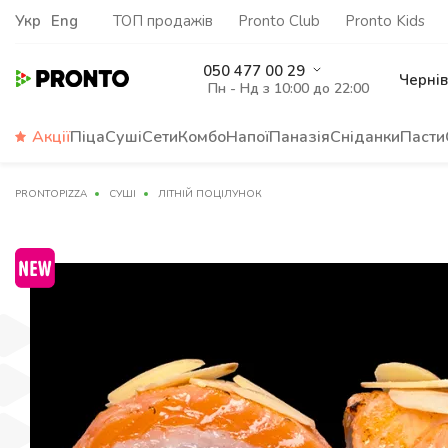
Укр
Eng
ТОП продажів
Pronto Club
Pronto Kids
050 477 00 29
Чернів
Пн - Нд з 10:00 до 22:00
Акції
Піца
Суші
Сети
Комбо
Напої
Паназія
Сніданки
Пасти
PRONTOPIZZA
СУШІ
ЛІТНІЙ ПОЦІЛУНОК