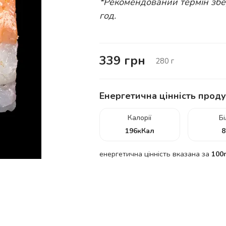
*Рекомендований термін збер
год.
339
грн
280
г
Енергетична цінність проду
Калорії
Б
196
кКал
8
енергетична цінність вказана за
100