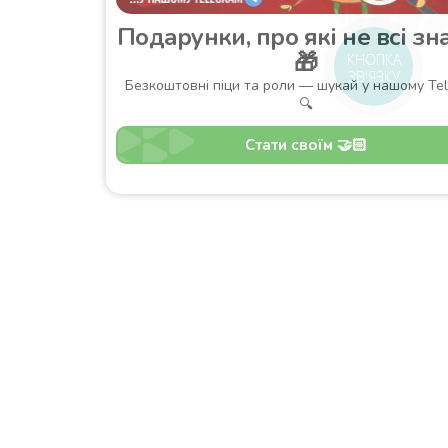
Подарунки, про які не всі знають
🎁
КНОПКА
ЗВ'ЯЗКУ
Безкоштовні піци та роли — шукай у нашому Telegram
🔍
Стати своїм 🤝🏻
оставка
Зони доставки
Завантажити додаток