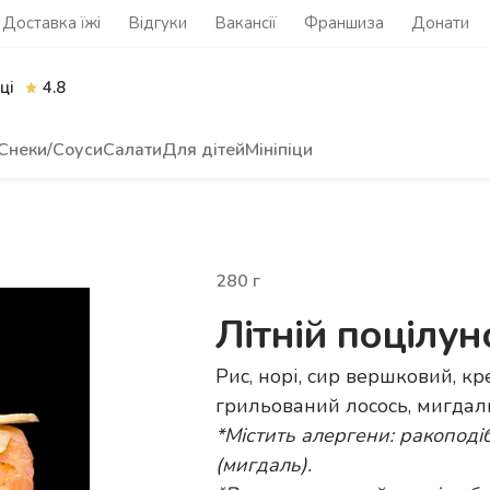
Доставка їжі
Відгуки
Вакансії
Франшиза
Донати
ці
4.8
Снеки/Соуси
Салати
Для дітей
Мініпіци
280
г
Літній поцілун
Рис, норі, сир вершковий, кр
грильований лосось, мигдал
*Містить алергени:
ракоподіб
(мигдаль).