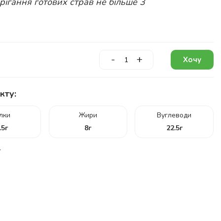
ігання готових страв не більше 3
-
+
Хочу
кту:
ілки
Жири
Вуглеводи
.5
г
8
г
22.5
г
г