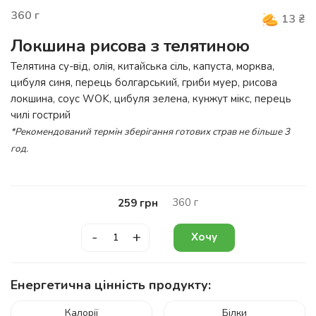
360
г
13
₴
Локшина рисова з телятиною
Телятина су-від, олія, китайська сіль, капуста, морква,
цибуля синя, перець болгарський, гриби муер, рисова
локшина, соус WOK, цибуля зелена, кунжут мікс, перець
чилі гострий
*Рекомендований термін зберігання готових страв не більше 3
год.
360
г
259
грн
-
+
Хочу
Енергетична цінність продукту:
Калорії
Білки