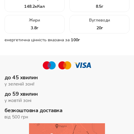
148.2
кКал
8.5
г
Жири
Вуглеводи
3.8
г
20
г
енергетична цінність вказана за
100г
до 45 хвилин
у зеленій зоні!
до 59 хвилин
у жовтій зоні
безкоштовна доставка
від 500 грн