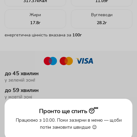
317.37
кКал
11.09
г
Жири
Вуглеводи
17.8
г
28.2
г
енергетична цінність вказана за
100г
до 45 хвилин
у зеленій зоні!
до 59 хвилин
у жовтій зоні
безкоштовна доставка
Пронто ще спить 😴
від 500 грн
Працюємо з 10.00. Поки зазирни в меню — щоби
потім замовити швидше 😉
Зони доставки