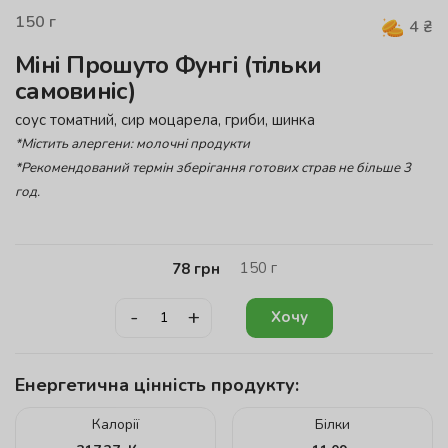
150
г
4
₴
Міні Прошуто Фунгі (тільки
самовиніс)
соус томатний, сир моцарела, гриби, шинка
*Містить алергени: молочні продукти
*Рекомендований термін зберігання готових страв не більше 3
год.
150
г
78
грн
-
+
Хочу
Енергетична цінність продукту:
Калорії
Білки