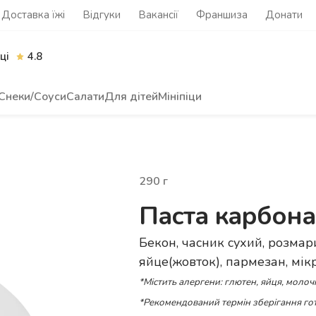
Доставка їжі
Відгуки
Вакансії
Франшиза
Донати
ці
4.8
Снеки/Соуси
Салати
Для дітей
Мініпіци
290
г
Паста карбон
Бекон, часник сухий, розмари
яйце(жовток), пармезан, мік
*Містить алергени: глютен, яйця, молоч
*Рекомендований термін зберігання гот