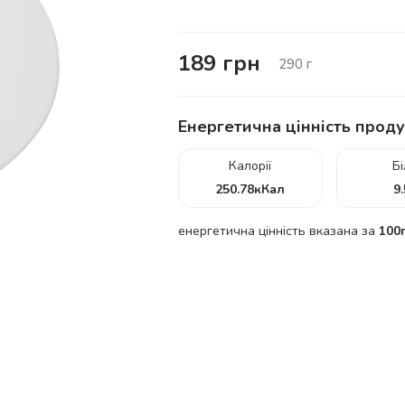
189
грн
290
г
Енергетична цінність проду
Калорії
Б
250.78
кКал
9
енергетична цінність вказана за
100