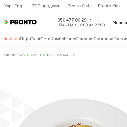
Укр
Eng
ТОП продажів
Pronto Club
Pronto Kids
050 477 00 29
Чернів
Пн - Нд з 10:00 до 22:00
Акції
Піца
Суші
Сети
Комбо
Напої
Паназія
Сніданки
Пасти
PRONTOPIZZA
ПАСТИ
ПАСТА КАРБОНАРА