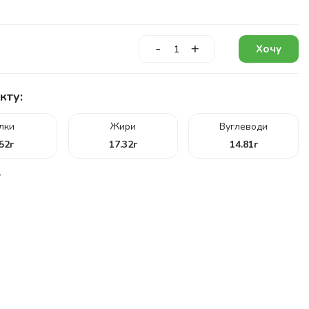
-
+
Хочу
кту:
ілки
Жири
Вуглеводи
.52
г
17.32
г
14.81
г
г