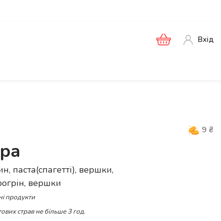
Вхід
9
₴
ара
н, паста(спагетті), вершки,
рогрін, вершки
ні продукти
ових страв не більше 3 год.