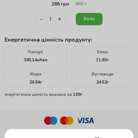
460
г
286
грн
-
+
Хочу
Енергетична цінність продукту:
Калорії
Білки
385.14
кКал
11.83
г
Жири
Вуглеводи
26.64
г
24.52
г
енергетична цінність вказана за
100г
до 45 хвилин