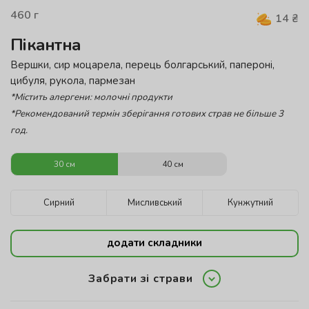
460
г
14
₴
Пікантна
Вершки, сир моцарела, перець болгарський, папероні,
цибуля, рукола, пармезан
*Містить алергени: молочні продукти
*Рекомендований термін зберігання готових страв не більше 3
год.
30 см
40 см
Сирний
Мисливський
Кунжутний
додати складники
Забрати зі страви