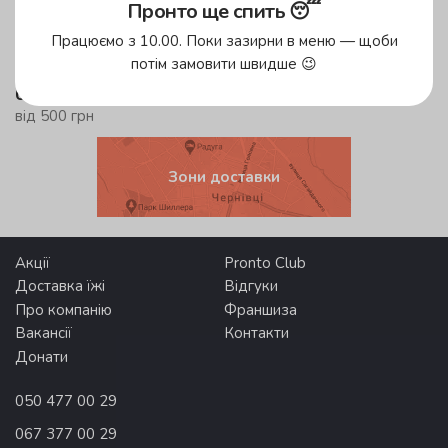
у зеленій зоні!
Пронто ще спить 😴
до 59 хвилин
Працюємо з 10.00. Поки зазирни в меню — щоби
у жовтій зоні
потім замовити швидше 😉
безкоштовна доставка
від 500 грн
Зони доставки
Акції
Pronto Club
Доставка їжі
Відгуки
Про компанію
Франшиза
Вакансії
Контакти
Донати
050 477 00 29
067 377 00 29