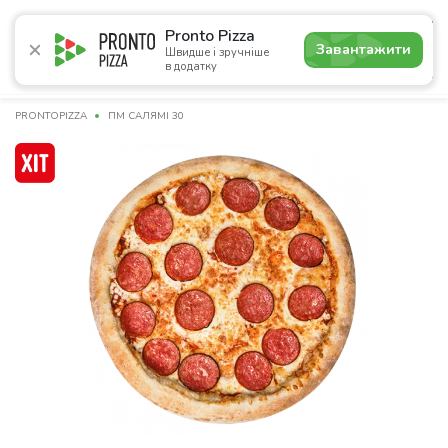
4.8
Pronto Pizza
Завантажити
Швидше і зручніше
в додатку
Акції
Піца
Суші
Сети
Комбо
Напої
Паназі
PRONTOPIZZA
ПМ САЛЯМІ 30