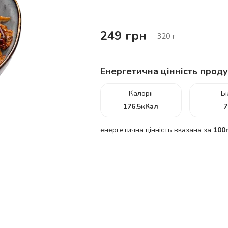
249
грн
320
г
Енергетична цінність проду
Калорії
Б
176.5
кКал
7
енергетична цінність вказана за
100