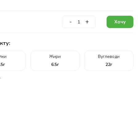
-
+
Хочу
кту:
ілки
Жири
Вуглеводи
.5
г
6.5
г
22
г
г