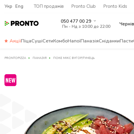
Укр
Eng
ТОП продажів
Pronto Club
Pronto Kids
050 477 00 29
Чернів
Пн - Нд з 10:00 до 22:00
Акції
Піца
Суші
Сети
Комбо
Напої
Паназія
Сніданки
Пасти
PRONTOPIZZA
ПАНАЗІЯ
ПОКЕ МІКС ВУГОР/ТУНЕЦЬ