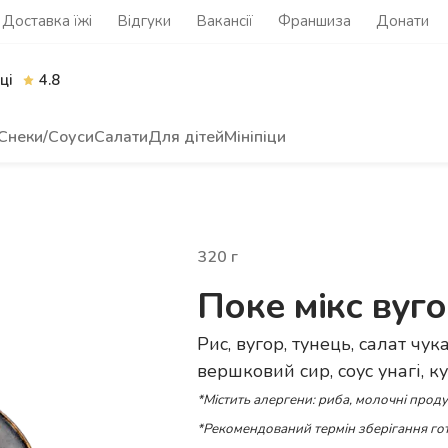
Доставка їжі
Відгуки
Вакансії
Франшиза
Донати
ці
4.8
Снеки/Соуси
Салати
Для дітей
Мініпіци
320
г
Поке мікс вуг
Рис, вугор, тунець, салат чук
вершковий сир, соус унагі, к
*Містить алергени: риба, молочні проду
*Рекомендований термін зберігання гот