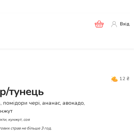
Вхід
12
₴
ор/тунець
а, помідори чері, ананас, авокадо,
унжут
кти, кунжут, соя
ових страв не більше 3 год.