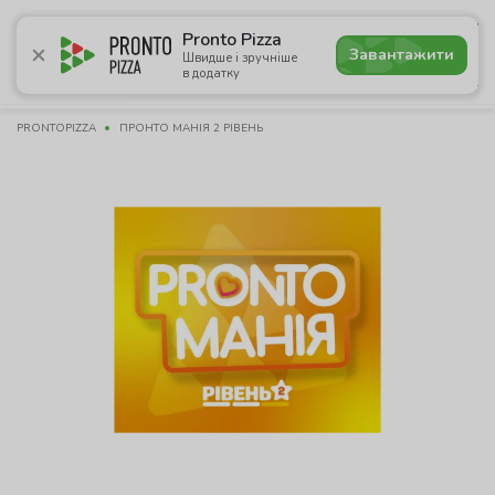
4.8
Pronto Pizza
Завантажити
Швидше і зручніше
в додатку
Акції
Піца
Суші
Сети
Комбо
Напої
Паназі
PRONTOPIZZA
ПРОНТО МАНІЯ 2 РІВЕНЬ