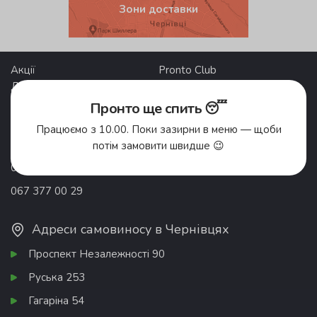
Зони доставки
Акції
Pronto Club
Доставка їжі
Відгуки
Про компанію
Франшиза
Пронто ще спить 😴
Вакансії
Контакти
Працюємо з 10.00. Поки зазирни в меню — щоби
Донати
потім замовити швидше 😉
050 477 00 29
067 377 00 29
Адреси самовиносу в Чернівцях
Проспект Незалежності 90
Руська 253
Гагаріна 54