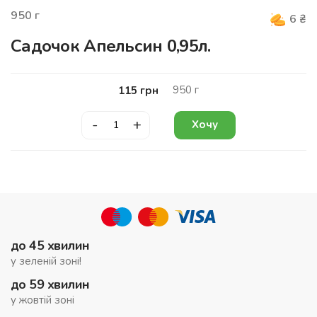
950
г
6
₴
Садочок Апельсин 0,95л.
950
г
115
грн
-
+
Хочу
до 45 хвилин
у зеленій зоні!
до 59 хвилин
у жовтій зоні