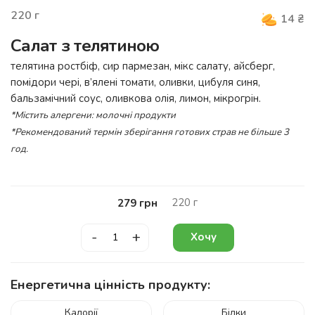
220
г
14
₴
Салат з телятиною
телятина ростбіф, сир пармезан, мікс салату, айсберг,
помідори чері, в’ялені томати, оливки, цибуля синя,
бальзамічний соус, оливкова олія, лимон, мікрогрін.
*Містить алергени: молочні продукти
*Рекомендований термін зберігання готових страв не більше 3
год.
220
г
279
грн
-
+
Хочу
Енергетична цінність продукту:
Калорії
Білки