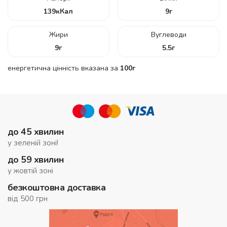
139
кКал
9
г
Жири
Вуглеводи
9
г
5.5
г
енергетична цінність вказана за
100г
до 45 хвилин
у зеленій зоні!
до 59 хвилин
у жовтій зоні
безкоштовна доставка
від 500 грн