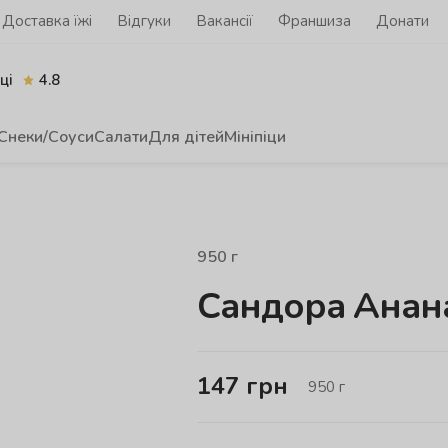
Доставка їжі
Відгуки
Вакансії
Франшиза
Донати
ці
4.8
Снеки/Соуси
Салати
Для дітей
Мініпіци
950
г
Сандора Анана
147
грн
950
г