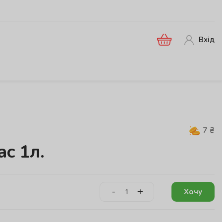
Вхід
7
₴
с 1л.
-
+
Хочу