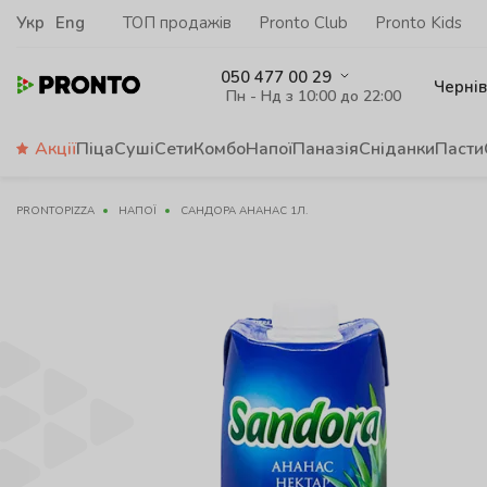
Укр
Eng
ТОП продажів
Pronto Club
Pronto Kids
050 477 00 29
Чернів
Пн - Нд з 10:00 до 22:00
Акції
Піца
Суші
Сети
Комбо
Напої
Паназія
Сніданки
Пасти
PRONTOPIZZA
НАПОЇ
САНДОРА АНАНАС 1Л.