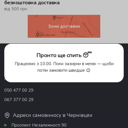
безкоштовна доставка
від 500 грн
Зони доставки
Акції
Pronto Club
Пронто ще спить 😴
Доставка їжі
Відгуки
Працюємо з 10.00. Поки зазирни в меню — щоби
Про компанію
Франшиза
потім замовити швидше 😉
Вакансії
Контакти
Донати
050 477 00 29
067 377 00 29
Адреси самовиносу в Чернівцях
Проспект Незалежності 90