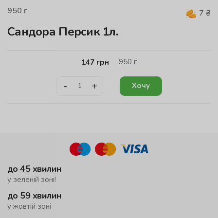
950
г
7
₴
Сандора Персик 1л.
950
г
147
грн
-
+
Хочу
до 45 хвилин
у зеленій зоні!
до 59 хвилин
у жовтій зоні