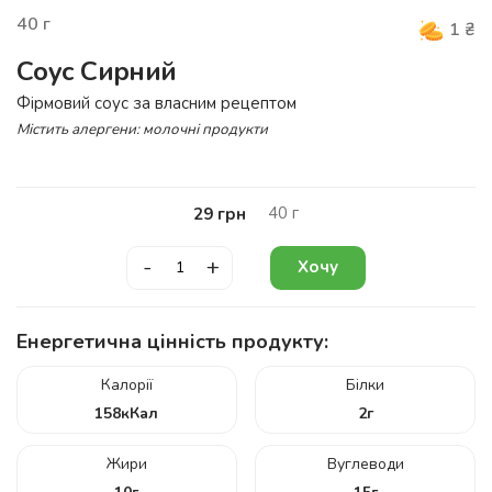
40
г
1
₴
Соус Сирний
Фірмовий соус за власним рецептом
Містить алергени: молочні продукти
40
г
29
грн
-
+
Хочу
Енергетична цінність продукту:
Калорії
Білки
158
кКал
2
г
Жири
Вуглеводи