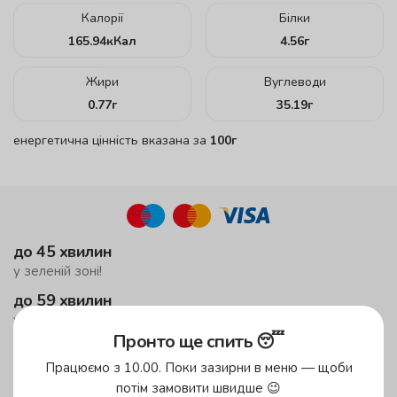
Калорії
Білки
165.94
кКал
4.56
г
Жири
Вуглеводи
0.77
г
35.19
г
енергетична цінність вказана за
100г
до 45 хвилин
у зеленій зоні!
до 59 хвилин
у жовтій зоні
Пронто ще спить 😴
безкоштовна доставка
Працюємо з 10.00. Поки зазирни в меню — щоби
від 500 грн
потім замовити швидше 😉