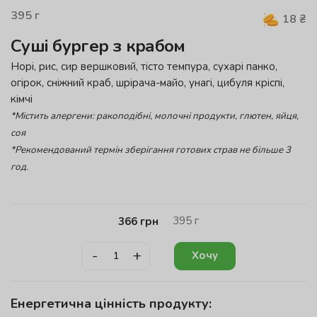
395
г
18
₴
Суші бургер з крабом
Норі, рис, сир вершковий, тісто темпура, сухарі панко,
огірок, сніжний краб, шрірача-майо, унагі, цибуля кріспі,
кімчі
*Містить алергени: ракоподібні, молочні продукти, глютен, яйця,
соя
*Рекомендований термін зберігання готових страв не більше 3
год.
395
г
366
грн
-
+
Хочу
Енергетична цінність продукту: