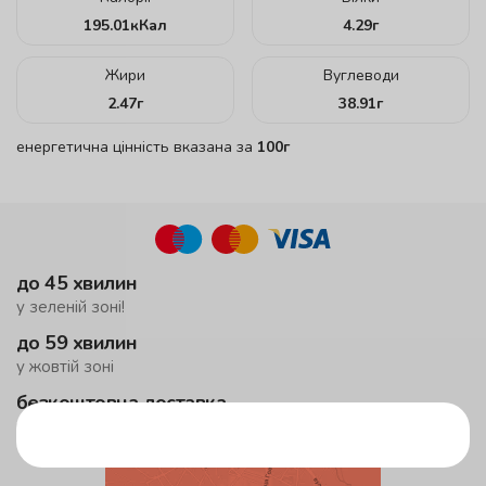
195.01
кКал
4.29
г
Жири
Вуглеводи
2.47
г
38.91
г
енергетична цінність вказана за
100г
до 45 хвилин
у зеленій зоні!
до 59 хвилин
у жовтій зоні
безкоштовна доставка
від 500 грн