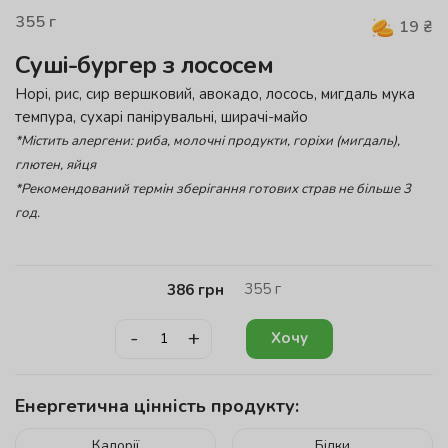
355
г
19
₴
Суші-бургер з лососем
Норі, рис, сир вершковий, авокадо, лосось, мигдаль мука
темпура, сухарі панірувальні, ширачі-майо
*Містить алергени: риба, молочні продукти, горіхи (мигдаль),
глютен, яйця
*Рекомендований термін зберігання готових страв не більше 3
год.
355
г
386
грн
-
+
Хочу
Енергетична цінність продукту:
Калорії
Білки