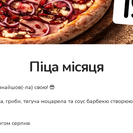
Піца місяця
знайшов(-ла) свою! 😎
, гриби, тягуча моцарела та соус барбекю створюют
гом серпня.