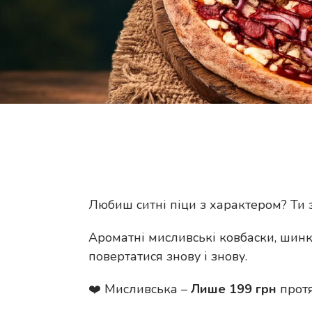
Любиш ситні піци з характером? Ти 
Ароматні мисливські ковбаски, шинка
повертатися знову і знову.
❤️ Мисливська –
Лише 199 грн
протя