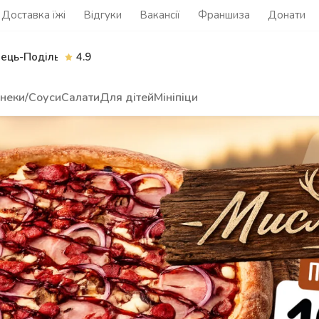
Доставка їжі
Відгуки
Вакансії
Франшиза
Донати
нець-Подільський
4.9
неки/Соуси
Салати
Для дітей
Мініпіци