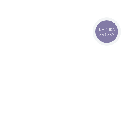
Подарунки, про які не всі знають
КНОПКА
🎁
ЗВ'ЯЗКУ
Безкоштовні піци та роли — шукай у нашому Telegram
🔍
Стати своїм 🤝🏻
оставка
Зони доставки
Завантажити додаток