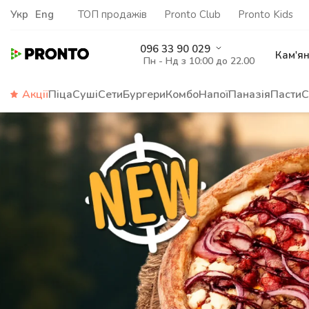
Укр
Eng
ТОП продажів
Pronto Club
Pronto Kids
096 33 90 029
Кам'я
Пн - Нд з 10:00 до 22.00
Акції
Піца
Суші
Сети
Бургери
Комбо
Напої
Паназія
Пасти
С