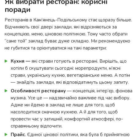
Як вибрати ресторан: корисні
поради
Ресторанів в Кам’янець-Подільському стає щоразу більше.
Відчиняють свої двері заклади, які відрізняються за
концепцією, меню, ціновою політикою. Тому часто обрати
“саме той” заклад буває дуже складно. Ми рекомендуємо
не губитися та орієнтуватися на такі параметри:
Кухня —
які страви готують в ресторані. Вирішіть, що
хотіли б скуштувати сьогодні: морепродукти, м’ясні
страви, українську кухню, вегетаріанське меню. А потім
— знайдіть заклади, які відповідатимуть цьому запиту.
Особливості ресторану
— концепція, інтер’єр, фонова
музика. Усе це — надзвичайно важливе під час вибору.
Адже ми йдемо в заклад не лише для того, щоб
насолодитися смачною кухнею. А й для того, щоб
провести час у затишній, комфортній атмосфері, по-
справжньому відпочити.
Прайс
. Єдиної цінової політики, яка була б прийнятною