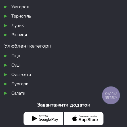
Ужгород
Тернопіль
Луцьк
Вінниця
Улюблені категорії
Піца
Суші
Суші-сети
Бургери
Салати
КНОПКА
ЗВ'ЯЗКУ
Завантажити додаток