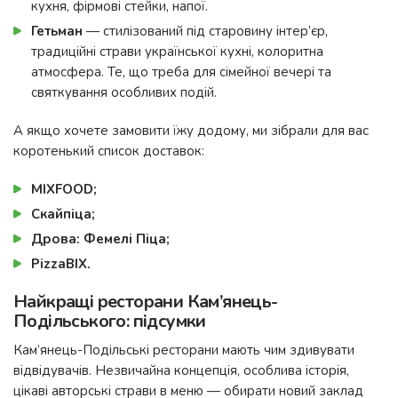
кухня, фірмові стейки, напої.
Гетьман
— стилізований під старовину інтер’єр,
традиційні страви української кухні, колоритна
атмосфера. Те, що треба для сімейної вечері та
святкування особливих подій.
А якщо хочете замовити їжу додому, ми зібрали для вас
коротенький список доставок:
MIXFOOD;
Скайпіца;
Дрова: Фемелі Піца;
PizzaBIX.
Найкращі ресторани Кам’янець-
Подільського: підсумки
Кам’янець-Подільські ресторани мають чим здивувати
відвідувачів. Незвичайна концепція, особлива історія,
цікаві авторські страви в меню — обирати новий заклад