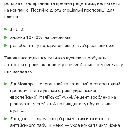
роли за стандартними та преміум рецептами, великі сети
на компанію. Постійно діють спеціальні пропозиції для
клієнтів:
1+1=3;
знижки 10-20% на самовивіз;
рол або піца у подарунок, якщо кур’єр запізниться.
Також насолодитися смачною кухнею, спробувати
авторські страви, відпочити у приємній атмосфері можна у
цих закладах:
Ля Мажор —
елегантний та затишний ресторан, який
пропонує відвідувачам страви української,
європейської, італійської кухні. Акцент зроблено на
різноманіття стейків. А на вихідних тут буває жива
музика.
Лондон
— здивує інтер’єром у стилі класичного
англійського пабу. В меню — українська та англійська