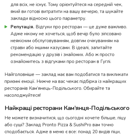
для всіх, не існує. Тому орієнтуйтеся на середній чек,
який ви готові витратити на вашу вечерю, та шукайте
заклади відносно цього параметру.
Репутація.
Відгуки про ресторан — це дуже важливо.
Адже нікому не хочеться, щоб вечір було зіпсовано
неякісним обслуговуванням, довгим очікуванням на
страви або іншими казусами. В ідеалі, запитайте
рекомендацію у друзів і знайомих. Або ж просто
ознайомитесь з відгуками про ресторан в Гуглі.
Найголовніше — заклад має вам подобатися та викликати
приємні емоції. Нижче на вас чекає підбірка із найкращих
ресторанів Кам’янець-Подільського. Обирайте та
насолоджуйтеся!
Найкращі ресторани Кам’янця-Подільського
Не можете визначитися, що сьогодні хочете більше, піцу
або суші? Заклад Pronto Pizza & SushiPro вам точно
сподобається. Адже в меню є все: понад 20 видів піци,