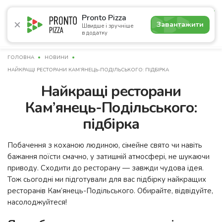
4.9
Pronto Pizza
Завантажити
Швидше і зручніше
в додатку
Акції
Піца
Суші
Сети
Бургери
Комбо
Напо
ГОЛОВНА
НОВИНИ
НАЙКРАЩІ РЕСТОРАНИ КАМ’ЯНЕЦЬ-ПОДІЛЬСЬКОГО: ПІДБІРКА
Найкращі ресторани
Кам’янець-Подільського:
підбірка
Побачення з коханою людиною, сімейне свято чи навіть
бажання поїсти смачно, у затишній атмосфері, не шукаючи
приводу. Сходити до ресторану — завжди чудова ідея.
Тож сьогодні ми підготували для вас підбірку найкращих
ресторанів Кам’янець-Подільського. Обирайте, відвідуйте,
насолоджуйтеся!