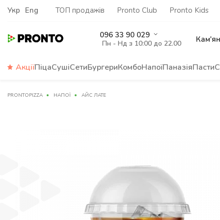
Укр
Eng
ТОП продажів
Pronto Club
Pronto Kids
096 33 90 029
Кам'я
Пн - Нд з 10:00 до 22.00
Акції
Піца
Суші
Сети
Бургери
Комбо
Напої
Паназія
Пасти
С
PRONTOPIZZA
НАПОЇ
АЙС ЛАТЕ