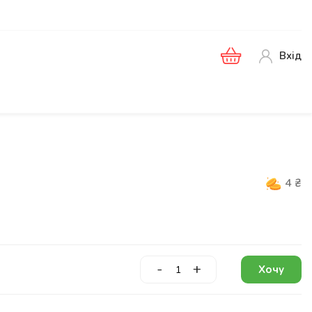
Вхід
4
₴
-
+
Хочу