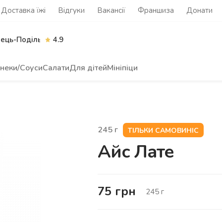
Доставка їжі
Відгуки
Вакансії
Франшиза
Донати
нець-Подільський
4.9
неки/Соуси
Салати
Для дітей
Мініпіци
245
г
ТІЛЬКИ САМОВИНІС
Айс Лате
75
грн
245
г