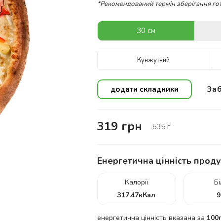
*Рекомендований термін зберігання гот
30 см
Кунжутний
Заб
додати складники
319
грн
535
г
Енергетична цінність проду
Калорії
Б
317.47
кКал
9
енергетична цінність вказана за
100