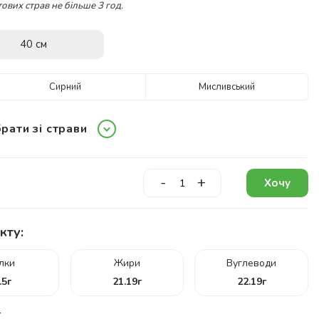
ових страв не більше 3 год.
40 см
Сирний
Мисливський
рати зі страви
-
+
Хочу
кту:
ілки
Жири
Вуглеводи
.5
г
21.19
г
22.19
г
г