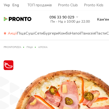
Укр
Eng
ТОП продажів
Pronto Club
Pronto Kids
096 33 90 029
Кам'я
Пн - Нд з 10:00 до 22.00
Акції
Піца
Суші
Сети
Бургери
Комбо
Напої
Паназія
Пасти
С
PRONTOPIZZA
ПІЦА
АЛОХА