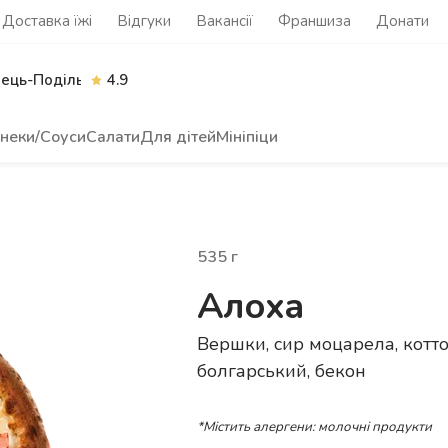
Доставка їжі
Відгуки
Вакансії
Франшиза
Донати
нець-Подільський
4.9
неки/Соуси
Салати
Для дітей
Мініпіци
535
г
Алоха
Вершки, сир моцарела, котто
болгарський, бекон
*Містить алергени: молочні продукти