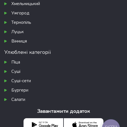
Хмельницький
Ужгород
Тернопіль
Луцьк
Вінниця
Улюблені категорії
Піца
Суші
Суші-сети
Бургери
Салати
Завантажити додаток
КНОПКА