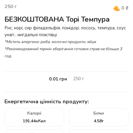
250
г
0
₴
БЕЗКОШТОВАНА Торі Темпура
Рис, норі, сир філадельфія, помідор, лосось, темпура, соус
унагі , мигдальні пластівці
*Містить алергени: риба, молочні продукти, яйця
*Рекомендований термін зберігання готових страв не більше 3
год.
250
г
0.01
грн
Енергетична цінність продукту:
Калорії
Білки
191.44
кКал
4.58
г