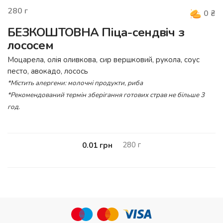
280
г
0
₴
БЕЗКОШТОВНА Піца-сендвіч з
лососем
Моцарела, олія оливкова, сир вершковий, рукола, соус
песто, авокадо, лосось
*Містить алергени: молочні продукти, риба
*Рекомендований термін зберігання готових страв не більше 3
год.
280
г
0.01
грн