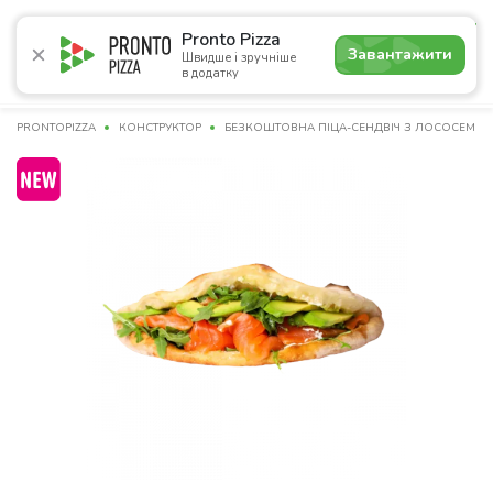
4.9
Pronto Pizza
Завантажити
Швидше і зручніше
в додатку
Акції
Піца
Суші
Сети
Бургери
Комбо
Напо
PRONTOPIZZA
КОНСТРУКТОР
БЕЗКОШТОВНА ПІЦА-СЕНДВІЧ З ЛОСОСЕМ