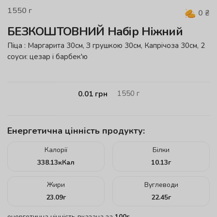
1550
г
0
₴
БЕЗКОШТОВНИЙ Набір Ніжний
Піца : Маргарита 30см, З грушкою 30см, Капрічоза 30см, 2
соуси: цезар і барбек'ю
1550
г
0.01
грн
Енергетична цінність продукту:
Калорії
Білки
338.13
кКал
10.13
г
Жири
Вуглеводи
23.09
г
22.45
г
енергетична цінність вказана за
100г