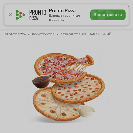
4.9
Pronto Pizza
Завантажити
Швидше і зручніше
в додатку
Акції
Піца
Суші
Сети
Бургери
Комбо
Напо
PRONTOPIZZA
КОНСТРУКТОР
БЕЗКОШТОВНИЙ НАБІР НІЖНИЙ