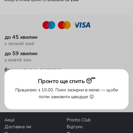
до 45 хвилин
у зеленій зоні!
до 59 хвилин
у жовтій зоні
безкоштовна доставка
від 500 грн
Пронто ще спить 😴
Працюємо з 10.00. Поки зазирни в меню — щоби
Зони доставки
потім замовити швидше 😉
Акції
Pronto Club
Доставка їжі
Відгуки