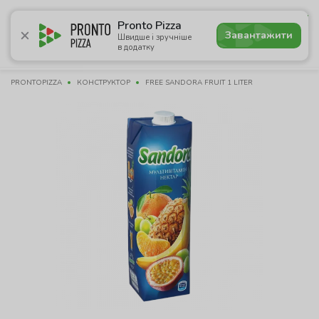
4.9
Pronto Pizza
Завантажити
Швидше і зручніше
в додатку
Акції
Піца
Суші
Сети
Бургери
Комбо
Напо
PRONTOPIZZA
КОНСТРУКТОР
FREE SANDORA FRUIT 1 LITER