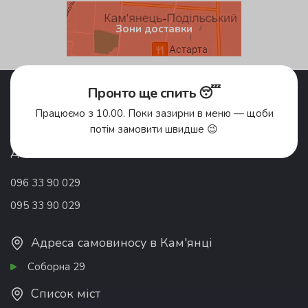
Зони доставки
Акції
Pronto Club
Пронто ще спить 😴
Доставка їжі
Відгуки
Працюємо з 10.00. Поки зазирни в меню — щоби
Про компанію
Франшиза
потім замовити швидше 😉
Вакансії
Контакти
Донати
096 33 90 029
095 33 90 029
Адреса самовиносу в Кам'янці
Соборна 29
Список міст