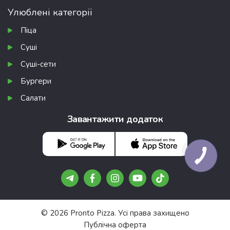
Улюблені категорії
Піца
Суші
Суші-сети
Бургери
Салати
Завантажити додаток
© 2026 Pronto Pizza. Усі права захищено
Публічна оферта