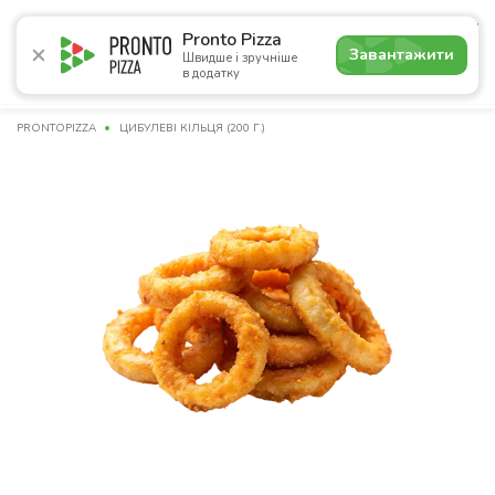
4.9
Pronto Pizza
Завантажити
Швидше і зручніше
в додатку
Акції
Піца
Суші
Сети
Бургери
Комбо
Напо
PRONTOPIZZA
ЦИБУЛЕВІ КІЛЬЦЯ (200 Г.)