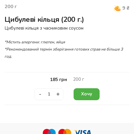
200
г
9
₴
Цибулеві кільця (200 г.)
Цибулеві кільця з часниковим соусом
*Містить алергени: глютен, яйця
*Рекомендований термін зберігання готових страв не більше 3
год.
200
г
185
грн
-
+
Хочу