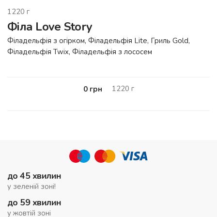
1220
г
Філа Love Story
Філадельфія з огірком, Філадельфія Lite, Гриль Gold,
Філадельфія Twix, Філадельфія з лососем
1220
г
0
грн
до 45 хвилин
у зеленій зоні!
до 59 хвилин
у жовтій зоні