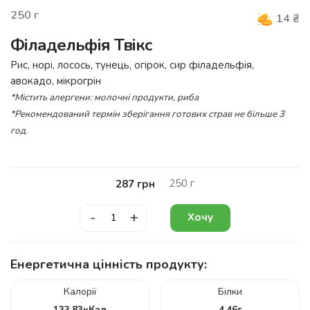
250
г
14
₴
Філадельфія Твікс
Рис, норі, лосось, тунець, огірок, сир філадельфія,
авокадо, мікрогрін
*Містить алергени: молочні продукти, риба
*Рекомендований термін зберігання готових страв не більше 3
год.
250
г
287
грн
-
+
Хочу
Енергетична цінність продукту:
Калорії
Білки
133.83
кКал
4.46
г