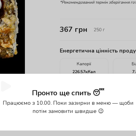
*Рекомендований термін зберігання гот
367
грн
250
г
Енергетична цінність проду
Калорії
Б
226.57
кКал
7
енергетична цінність вказана за
100
Пронто ще спить 😴
Працюємо з 10.00. Поки зазирни в меню — щоби
потім замовити швидше 😉