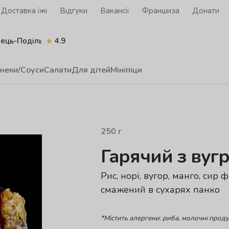
Доставка їжі
Відгуки
Вакансії
Франшиза
Донати
нець-Подільський
4.9
неки/Соуси
Салати
Для дітей
Мініпіци
250
г
Гарячий з вугр
Рис, норі, вугор, манго, сир ф
смажений в сухарях панко
*Містить алергени: риба, молочні проду