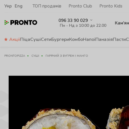
Укр
Eng
ТОП продажів
Pronto Club
Pronto Kids
096 33 90 029
Кам'я
Пн - Нд з 10:00 до 22.00
Акції
Піца
Суші
Сети
Бургери
Комбо
Напої
Паназія
Пасти
С
PRONTOPIZZA
СУШІ
ГАРЯЧИЙ З ВУГРЕМ І МАНГО