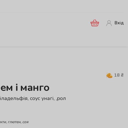
Вхід
18
₴
ем і манго
іладельфія, соус унагі, ,рол
кти, глютен, соя