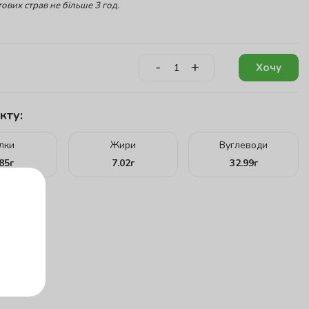
ових страв не більше 3 год.
-
+
Хочу
кту:
ілки
Жири
Вуглеводи
.85
г
7.02
г
32.99
г
г