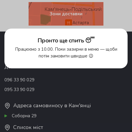
Зони доставки
Акції
Pronto Club
Пронто ще спить 😴
Доставка їжі
Відгуки
Працюємо з 10.00. Поки зазирни в меню — щоби
Про компанію
Франшиза
потім замовити швидше 😉
Вакансії
Контакти
Донати
096 33 90 029
095 33 90 029
Адреса самовиносу в Кам'янці
Соборна 29
Список міст