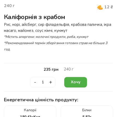
240
г
12
₴
Каліфорнія з крабом
Рис, норі, айсберг, сир філадельфія, крабова паличка, ікра
масаго, майонез, соус кімчі, кунжут
*Містить алергени: молочні продукти, риба, кунжут
*Рекомендований термін зберігання готових страв не більше 3
год.
240
г
235
грн
-
+
Хочу
Енергетична цінність продукту:
Калорії
Білки
180.43
кКал
5.87
г